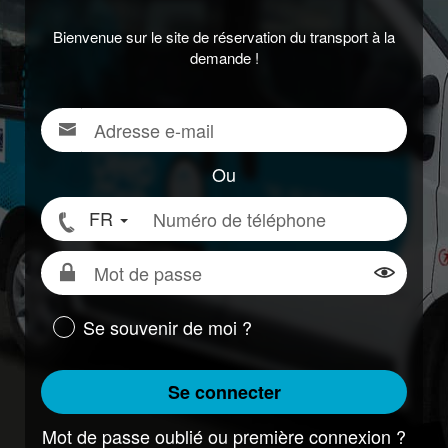
Bienvenue sur le site de réservation du transport à la
demande !
Adresse
Pour
e-
vous
mail
connecter,
Ou
renseigner
Numéro
FR
votre
de
adresse
téléphone
Mot
e-
de
Montrer
mail
passe
ou
Se souvenir de moi ?
votre
numéro
Se connecter
de
téléphone
Mot de passe oublié ou première connexion ?